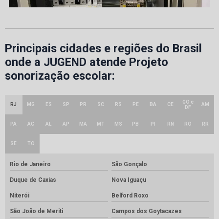
Principais cidades e regiões do Brasil
onde a JUGEND atende Projeto
sonorização escolar:
GO e
RJ
MG
ES
SP
PR
SC
RS
PE
BA
CE
AM
DF
PA
AC
AL
AP
MA
MT
MS
PB
PI
RN
RO
RR
SE
TO
Rio de Janeiro
São Gonçalo
Duque de Caxias
Nova Iguaçu
Niterói
Belford Roxo
São João de Meriti
Campos dos Goytacazes