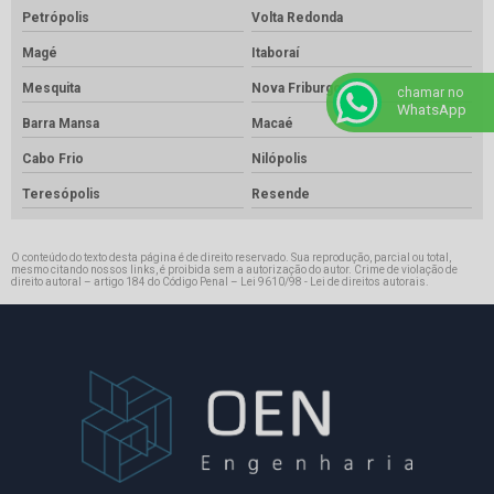
Petrópolis
Volta Redonda
Magé
Itaboraí
Mesquita
Nova Friburgo
chamar no
WhatsApp
Barra Mansa
Macaé
Cabo Frio
Nilópolis
Teresópolis
Resende
O conteúdo do texto desta página é de direito reservado. Sua reprodução, parcial ou total,
mesmo citando nossos links, é proibida sem a autorização do autor. Crime de violação de
direito autoral – artigo 184 do Código Penal –
Lei 9610/98 - Lei de direitos autorais
.