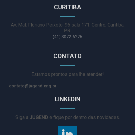
CURITIBA
Av. Mal. Floriano Peixoto, 96 sala 171. Centro, Curitiba,
PR.
(41) 3072-6226
CONTATO
Estamos prontos para lhe atender!
contato@jugend.eng.br
LINKEDIN
Siga a
JUGEND
e fique por dentro das novidades.