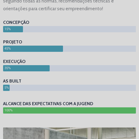
seguindo todas as normas, recomendações técnicas e
orientações para certificar seu empreendimento!
CONCEPÇÃO
15%
PROJETO
45%
EXECUÇÃO
35%
AS BUILT
5%
ALCANCE DAS EXPECTATIVAS COM A JUGEND
100%