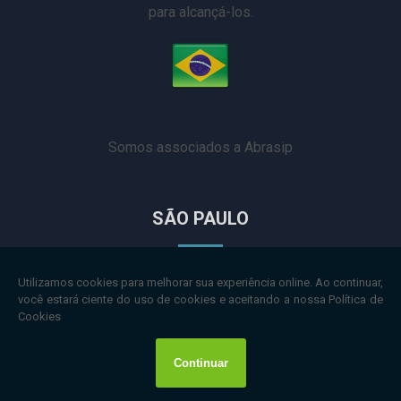
para alcançá-los.
Somos associados a Abrasip
SÃO PAULO
Rua Major Sertório, 332, sala 702. Vila Buarque, São
Paulo, SP.
(11) 3151-4169
CURITIBA